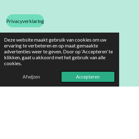
Privacyverklaring
Deze website maakt gebruik van cookies om uw
ervaring te verbeteren en op maat gemaakte
Gedragsregels
advertenties weer te geven. Door op ‘Accepteren’ te
klikken, gaat u akkoord met het gebruik van alle
cookies.
Contact
Afwijzen
Accepteren
Hobbyhorsen. Bedrijfsuitje. Bedrijfsuitjehobbyhorsen. Teamuitje,
Hobbyhorse Xperience
© 2024 - 2026 lolmetjehobbyhorseknol, Hobbyhorse Xperience
Powered by
JouwWeb