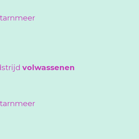
 Starnmeer
strijd
volwassenen
 Starnmeer