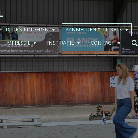
L
STRIJDEN KINDEREN
AANMELDEN & TICKETS
IMPRESSIE
INSPIRATIE
CONTACT