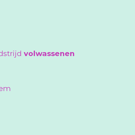
strijd
volwassenen
tem