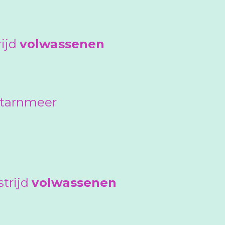
ijd
volwassenen
 Starnmeer
trijd
volwassenen