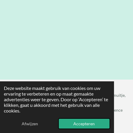
Deze website maakt gebruik van cookies om uw
ervaring te verbeteren en op maat gemaakte
Hobbyhorsen. Bedrijfsuitje. Bedrijfsuitjehobbyhorsen. Teamuitje,
advertenties weer te geven. Door op ‘Accepteren’ te
Hobbyhorse Xperience
klikken, gaat u akkoord met het gebruik van alle
© 2024 - 2026 lolmetjehobbyhorseknol, Hobbyhorse Xperience
cookies.
Powered by
JouwWeb
Afwijzen
Accepteren