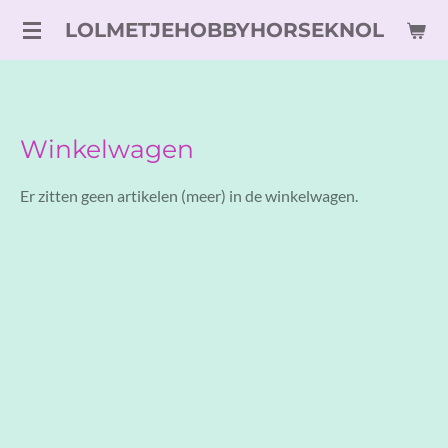
Ga
LOLMETJEHOBBYHORSEKNOL
direct
naar
de
hoofdinhoud
Winkelwagen
Er zitten geen artikelen (meer) in de winkelwagen.