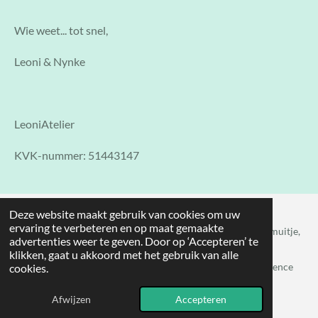
Wie weet... tot snel,
Leoni & Nynke
LeoniAtelier
KVK-nummer: 51443147
Deze website maakt gebruik van cookies om uw
ervaring te verbeteren en op maat gemaakte
Hobbyhorsen. Bedrijfsuitje. Bedrijfsuitjehobbyhorsen. Teamuitje,
advertenties weer te geven. Door op ‘Accepteren’ te
Hobbyhorse Xperience
klikken, gaat u akkoord met het gebruik van alle
© 2024 - 2026 lolmetjehobbyhorseknol, Hobbyhorse Xperience
cookies.
Powered by
JouwWeb
Afwijzen
Accepteren