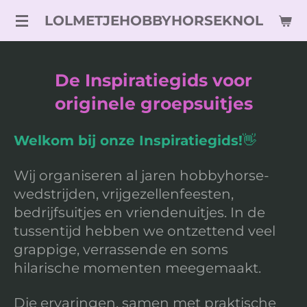
Ga
LOLMETJEHOBBYHORSEKNOL
direct
naar
de
De Inspiratiegids voor
hoofdinhoud
originele groepsuitjes
Welkom bij onze Inspiratiegids!
👋
Wij organiseren al jaren hobbyhorse-
wedstrijden, vrijgezellenfeesten,
bedrijfsuitjes en vriendenuitjes. In de
tussentijd hebben we ontzettend veel
grappige, verrassende en soms
hilarische momenten meegemaakt.
Die ervaringen, samen met praktische