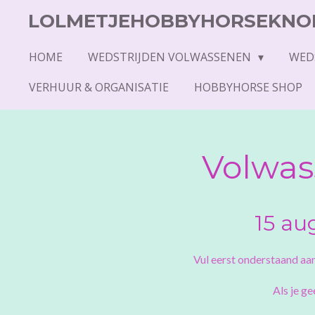
Ga
LOLMETJEHOBBYHORSEKNO
direct
naar
HOME
WEDSTRIJDEN VOLWASSENEN
WED
de
VERHUUR & ORGANISATIE
HOBBYHORSE SHOP
hoofdinhoud
Volwas
15 au
Vul eerst onderstaand aan
Als je g