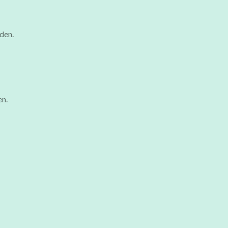
den.
en.