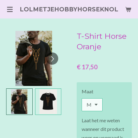
Ga
LOLMETJEHOBBYHORSEKNOL
direct
naar
de
T-Shirt Horse
hoofdinhoud
Oranje
€ 17,50
Maat
Laat het me weten
wanneer dit product
weer op voorraad is.