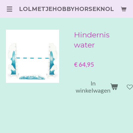
Ga
LOLMETJEHOBBYHORSEKNOL
direct
naar
de
Hindernis
hoofdinhoud
water
€ 64,95
In
winkelwagen